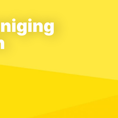
eniging
n