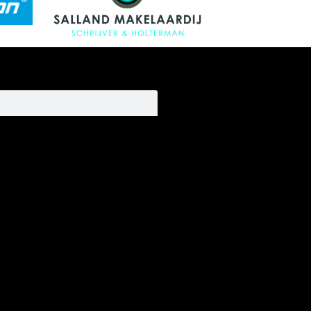
Privacy
Vertrouwenspersoon
Club van 100
Baanverhuur
COVID 19 protocol