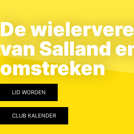
De wielerver
van Salland e
omstreken
LID WORDEN
CLUB KALENDER