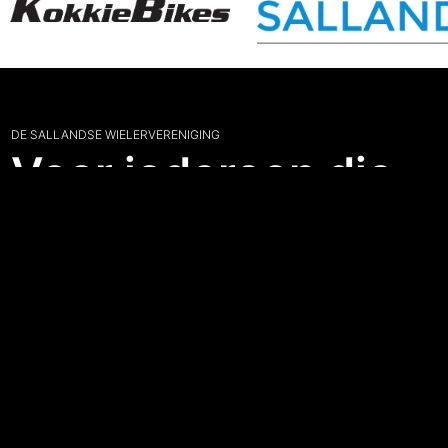
DE SALLANDSE WIELERVERENIGING
Voor iedereen die
van fietsen houdt.
Sporten
Leden
Bmx
Lidmaatschap
Ren
Mijn CRT
Toer
Clubkleding